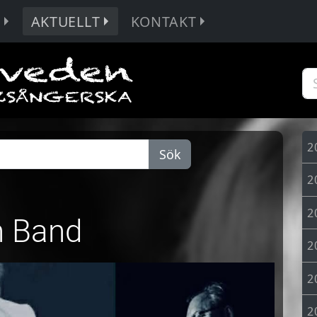
R
AKTUELLT
KONTAKT
2
Sök
2
2
n Band
2
2
2