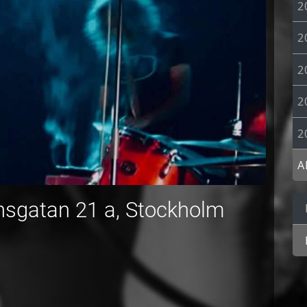
2
2
2
2
2
A
nnsgatan 21 a, Stockholm