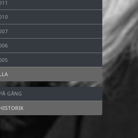
011
010
007
006
005
LLA
PÅ GÅNG
HISTORIK