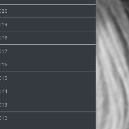
020
019
018
017
016
015
014
013
012