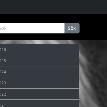
Sök
026
025
024
023
022
021