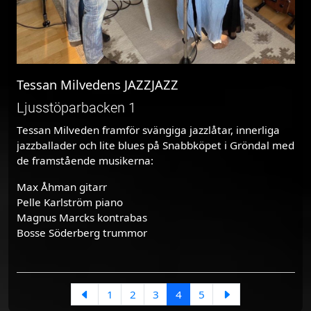
Tessan Milvedens JAZZJAZZ
Ljusstöparbacken 1
Tessan Milveden framför svängiga jazzlåtar, innerliga
jazzballader och lite blues på Snabbköpet i Gröndal med
de framstående musikerna:
Max Åhman gitarr
Pelle Karlström piano
Magnus Marcks kontrabas
Bosse Söderberg trummor
1
2
3
4
5