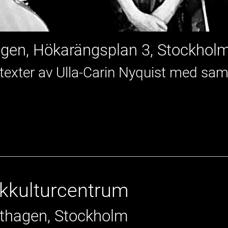
ngen, Hökarängsplan 3, Stockhol
 texter av Ulla-Carin Nyquist med s
lkkulturcentrum
rthagen, Stockholm