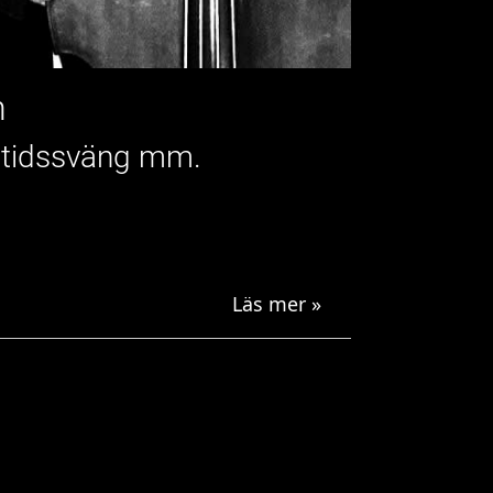
m
amtidssväng mm.
Läs mer »