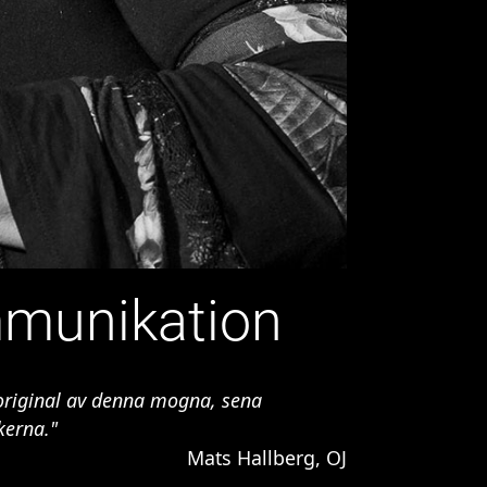
mmunikation
är original av denna mogna, sena
kerna."
Mats Hallberg, OJ