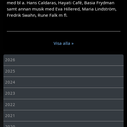
med bl a. Hans Caldaras, Hayati Café, Basia Frydman
samt annan musik med Eva Hillered, Maria Lindström,
Fredrik Swahn, Rune Falk m fl.
Visa alla »
2026
2025
2024
2023
2022
2021
2020